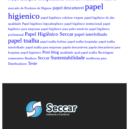
papel
papel descartavel
mercado de Produtos de Higiene
higienico
papel higiênico celulose virgem
papel higiênico de alta
qualidade
Papel higiênico hipoalergênico
papel higiênico institucional
papel
higiênico para empresas
papel higiênico para peles sensíveis
papel higiênico
Papel Higiênico Seccar
papel interfolhado
profissional
papel toalha
papel toalha bobina
papel toalha hospitalar
papel toalha
interfolhado
papel toalha para empresas
papéis descartáveis
papéis descartáveis para
Post blog
hospitais
pepel higienico
qualidade
qual papel toalha
Reciclagem
Sustentabilidade
Seccar
restaurantes
Resíduos
tendências para
Teste
Distribuidores