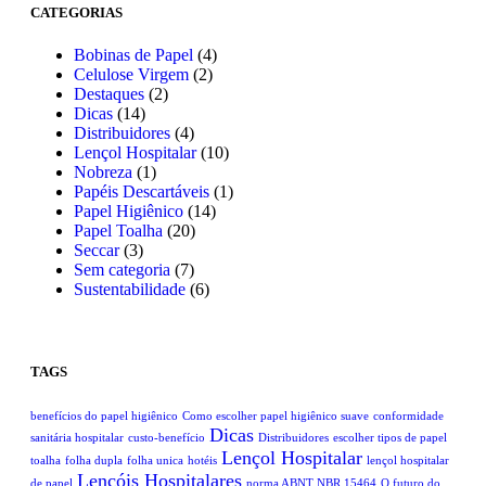
CATEGORIAS
Bobinas de Papel
(4)
Celulose Virgem
(2)
Destaques
(2)
Dicas
(14)
Distribuidores
(4)
Lençol Hospitalar
(10)
Nobreza
(1)
Papéis Descartáveis
(1)
Papel Higiênico
(14)
Papel Toalha
(20)
Seccar
(3)
Sem categoria
(7)
Sustentabilidade
(6)
TAGS
benefícios do papel higiênico
Como escolher papel higiênico suave
conformidade
Dicas
sanitária hospitalar
custo-benefício
Distribuidores
escolher tipos de papel
Lençol Hospitalar
toalha
folha dupla
folha unica
hotéis
lençol hospitalar
Lençóis Hospitalares
de papel
norma ABNT NBR 15464
O futuro do