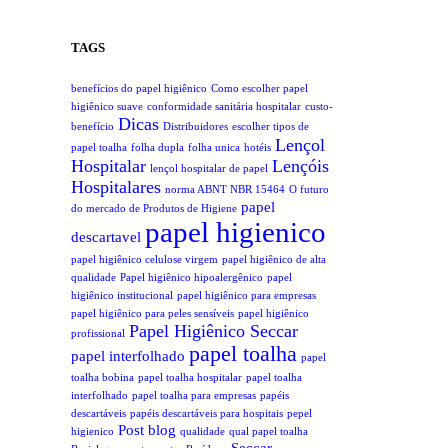
TAGS
benefícios do papel higiênico
Como escolher papel
higiênico suave
conformidade sanitária hospitalar
custo-
Dicas
benefício
Distribuidores
escolher tipos de
Lençol
papel toalha
folha dupla
folha unica
hotéis
Hospitalar
Lençóis
lençol hospitalar de papel
Hospitalares
norma ABNT NBR 15464
O futuro
papel
do mercado de Produtos de Higiene
papel higienico
descartavel
papel higiênico celulose virgem
papel higiênico de alta
qualidade
Papel higiênico hipoalergênico
papel
higiênico institucional
papel higiênico para empresas
papel higiênico para peles sensíveis
papel higiênico
Papel Higiênico Seccar
profissional
papel toalha
papel interfolhado
papel
toalha bobina
papel toalha hospitalar
papel toalha
interfolhado
papel toalha para empresas
papéis
descartáveis
papéis descartáveis para hospitais
pepel
Post blog
higienico
qualidade
qual papel toalha
Seccar