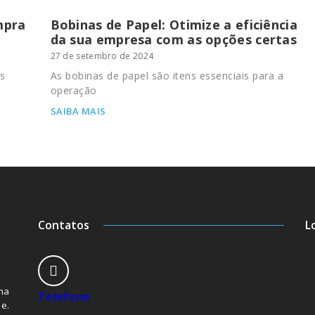
mpra
Bobinas de Papel: Otimize a eficiência
da sua empresa com as opções certas
27 de setembro de 2024
s
As bobinas de papel são itens essenciais para a
operação
SAIBA MAIS
Contatos
L
na
Telefone
e.