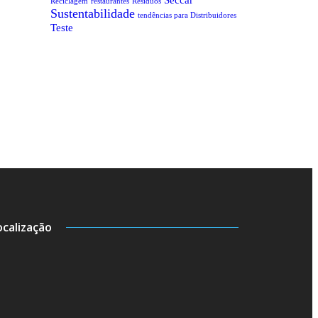
Reciclagem
restaurantes
Resíduos
Sustentabilidade
tendências para Distribuidores
Teste
ocalização