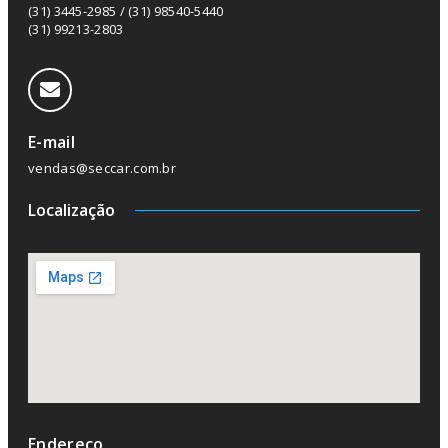
(31) 3445-2985 / (31) 98540-5440
(31) 99213-2803
E-mail
vendas@seccar.com.br
Localização
Endereço