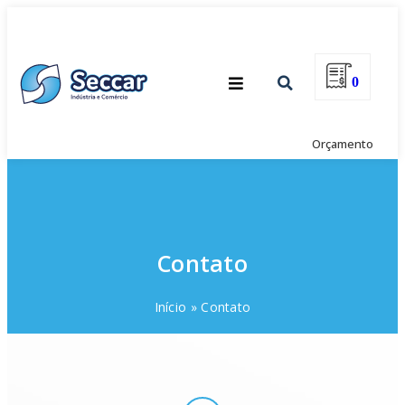
0
Orçamento
Contato
Início
»
Contato