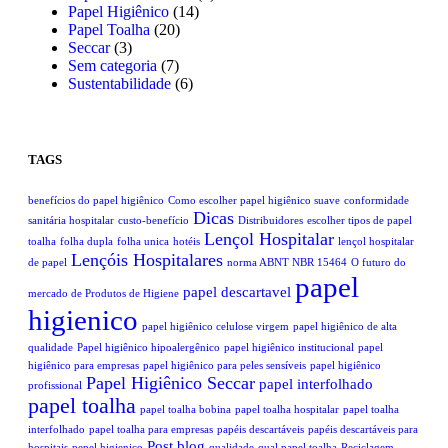
Papel Higiênico
(14)
Papel Toalha
(20)
Seccar
(3)
Sem categoria
(7)
Sustentabilidade
(6)
TAGS
benefícios do papel higiênico
Como escolher papel higiênico suave
conformidade
Dicas
sanitária hospitalar
custo-benefício
Distribuidores
escolher tipos de papel
Lençol Hospitalar
toalha
folha dupla
folha unica
hotéis
lençol hospitalar
Lençóis Hospitalares
de papel
norma ABNT NBR 15464
O futuro do
papel
papel descartavel
mercado de Produtos de Higiene
higienico
papel higiênico celulose virgem
papel higiênico de alta
qualidade
Papel higiênico hipoalergênico
papel higiênico institucional
papel
higiênico para empresas
papel higiênico para peles sensíveis
papel higiênico
Papel Higiênico Seccar
papel interfolhado
profissional
papel toalha
papel toalha bobina
papel toalha hospitalar
papel toalha
interfolhado
papel toalha para empresas
papéis descartáveis
papéis descartáveis para
Post blog
hospitais
pepel higienico
qualidade
qual papel toalha
Reciclagem