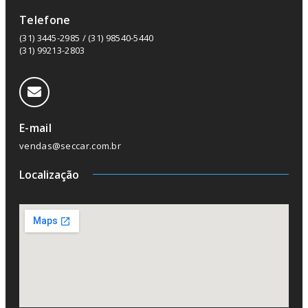
Telefone
(31) 3445-2985 / (31) 98540-5440
(31) 99213-2803
E-mail
vendas@seccar.com.br
Localização