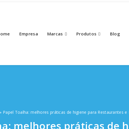
Home
Empresa
Marcas
Produtos
Blog
»
Papel Toalha: melhores práticas de higiene para Restaurantes e 
ha: melhores práticas de h