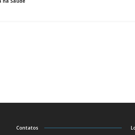
a na Saúde
Contatos
L