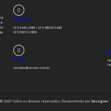
na
Telefone
e.
os
(31) 3445-2985 / (31) 98540-5440
(31) 99213-2803
às
.
E
E-mail
Av
Ho
vendas@seccar.com.br
© 2025 Todos os direitos reservados. Desenvolvido por
Decsigner