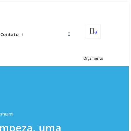
0
Contato
Orçamento
remium!
limpeza, uma