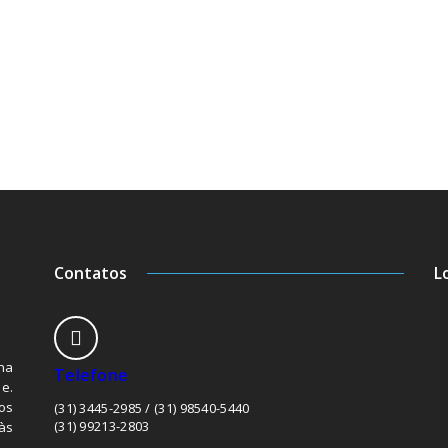
Contatos
L
na
Telefone
e.
os
(31) 3445-2985 / (31) 98540-5440
(31) 99213-2803
às
.