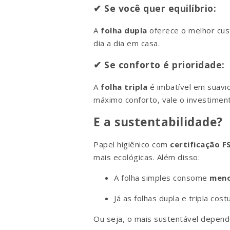
✔ Se você quer equilíbrio:
A
folha dupla
oferece o melhor cust
dia a dia em casa.
✔ Se conforto é prioridade:
A
folha tripla
é imbatível em suavi
máximo conforto, vale o investimen
E a sustentabilidade?
Papel higiênico com
certificação F
mais ecológicas. Além disso:
A folha simples consome
meno
Já as folhas dupla e tripla co
Ou seja, o mais sustentável depen