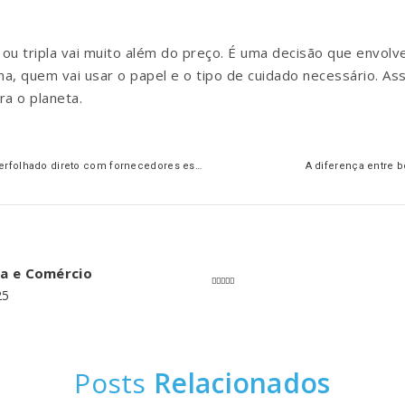
a ou tripla vai muito além do preço. É uma decisão que envol
tina, quem vai usar o papel e o tipo de cuidado necessário. A
ra o planeta.
05 motivos para comprar papel toalha interfolhado direto com fornecedores especializados
A diferença entre 
ia e Comércio
25
Posts
Relacionados