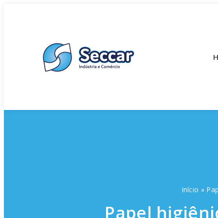
Início
»
Pap
Papel higiêni