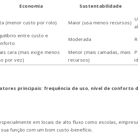
Economia
Sustentabilidade
U
ta (menor custo por rolo)
Maior (usa menos recursos)
a
uilíbrio entre custo e
Moderada
R
onforto
ais cara (mas exige menos
Menor (mais camadas, mais
P
so por vez)
recursos)
i
atores principais
:
frequência de uso
,
nível de conforto 
especialmente em locais de alto fluxo como escolas, empres
 sua função com um bom custo-benefício.