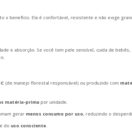
o x benefício. Ela é confortável, resistente e não exige gran
dade e absorção. Se você tem pele sensível, cuida de bebês
to.
SC
(de manejo florestal responsável) ou produzido com
mate
s matéria-prima
por unidade.
stumam gerar
menos consumo por uso
, reduzindo o desperdí
de do
uso consciente
.